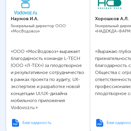
Наумов И.А.
Хорошков А.Л.
Генеральный директор ООО
Генеральный дире
«МосВодовоз»
«НАДЕЖДА-ФАРМ
ООО «МосВодовоз» выражает
Выражаю глуб
благодарность команде L-TECH
признательност
(ООО «Л-ТЕХ») за плодотворное
благодарность 
и результативное сотрудничество
Общества с огр
в рамках проекта по аудиту, UX-
ответственност
экспертизе и разработке новой
профессионали
концепции UI/UX-дизайна
плодотворное с
мобильного приложения
Vodovoz.ru.
Благодарность
Благодарнос