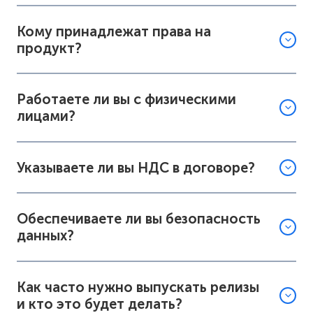
Для QA (обеспечения качества) есть
Кому принадлежат права на
утвержденные гайдлайны по обеим
продукт?
платформам, что значительно упрощает
тестирование интерфейса.
Работаете ли вы с физическими
лицами?
Стоимость. Код пишется и тестируется
отдельно для каждой платформы iOS и
Android. Хотя это не всегда так. Часто бывает,
Указываете ли вы НДС в договоре?
что итоговая стоимость разработки нативного
и кроссплатформенного приложения
практически одинаковая;
Обеспечиваете ли вы безопасность
Срок. Чаще всего (но опять же, не всегда),
данных?
разработка нативного приложения займет
больше времени, чем разработка
кроссплатформенного решения.
Как часто нужно выпускать релизы
и кто это будет делать?