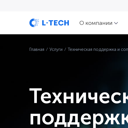
О компании
Главная
⁄
Услуги
⁄
Техническая поддержка и с
Техничес
поддержк