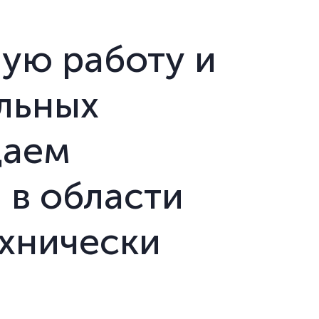
ую работу и
льных
даем
в области
хнически