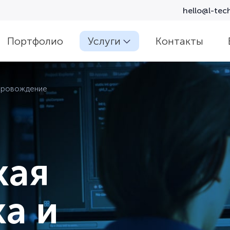
hello@l-tech
Портфолио
Услуги
Контакты
опровождение
кая
а и