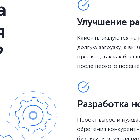
а
Улучшение р
я
Клиенты жалуются на 
?
долгую загрузку, а вы
проекте, так как боль
после первого посеще
Разработка н
Проект вырос и нуждае
обретения конкурентн
бизнеса, а команда ра