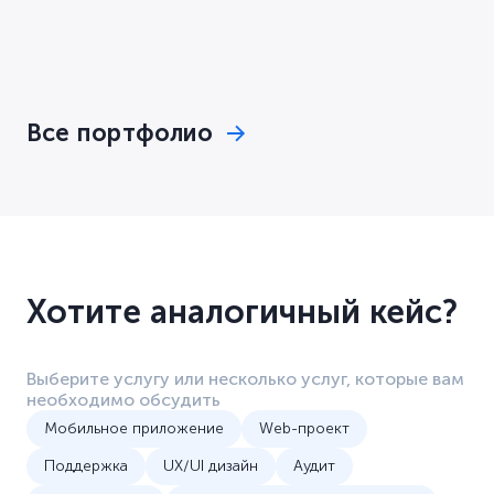
по
пацие
охраной
по
объектов
изображению
фенот
недвижимости
призна
Все портфолио
Хотите аналогичный кейс?
Выберите услугу или несколько услуг, которые вам
необходимо обсудить
Мобильное приложение
Web-проект
Поддержка
UX/UI дизайн
Аудит