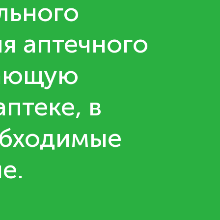
льного
ля аптечного
гающую
птеке, в
еобходимые
е.