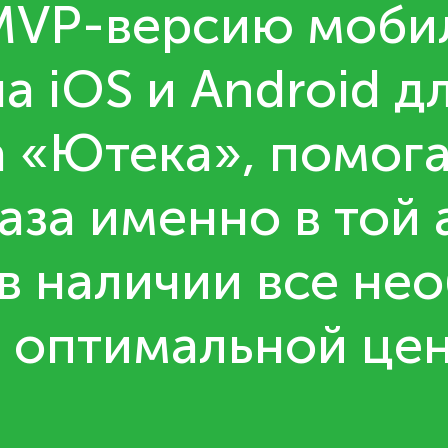
 MVP-версию моби
а iOS и Android д
а «Ютека», помо
за именно в той а
 в наличии все н
 оптимальной цен