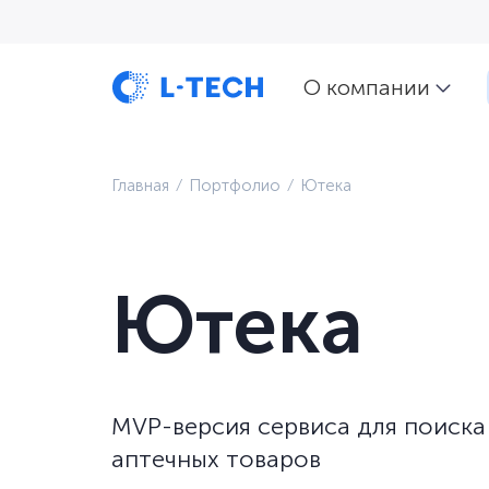
О компании
Главная
⁄
Портфолио
⁄
Ютека
Ютека
MVP-версия сервиса для поиска 
аптечных товаров