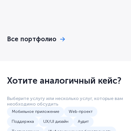
управления
системами
денто
по
охраной
пацие
объектов
по
изображению
недвижимости
фенот
призна
Все портфолио
Хотите аналогичный кейс?
Выберите услугу или несколько услуг, которые вам
необходимо обсудить
Мобильное приложение
Web-проект
Поддержка
UX/UI дизайн
Аудит