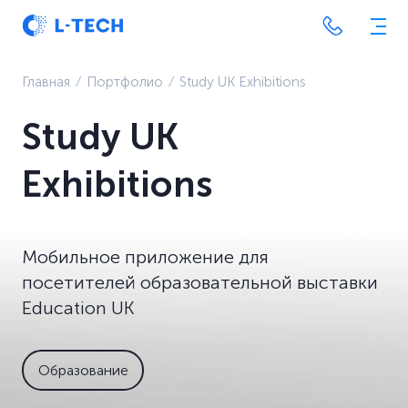
Главная
⁄
Портфолио
⁄
Study UK Exhibitions
Study UK
Exhibitions
Мобильное приложение для
посетителей образовательной выставки
Education UK
Образование