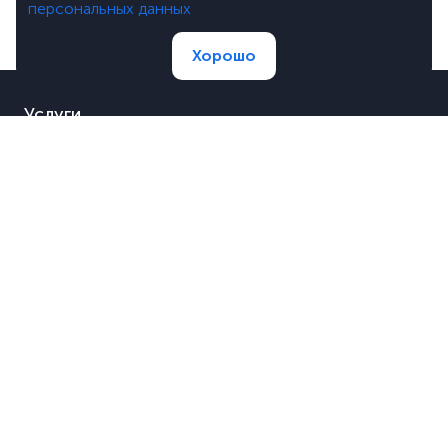
персональных данных
Хорошо
Услуги
Портфолио
Цены
О компании
Блог
Лицензии
Вакансии
Вопросы и ответы
Контакты