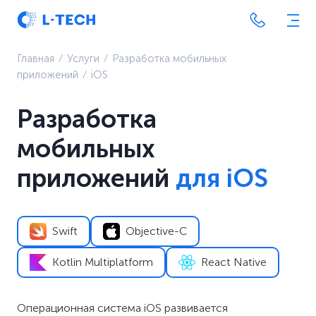
Главная
⁄
Услуги
⁄
Разработка мобильных
приложений
⁄
iOS
Разработка
мобильных
приложений
для iOS
Swift
Objective-C
Kotlin Multiplatform
React Native
Операционная система iOS развивается