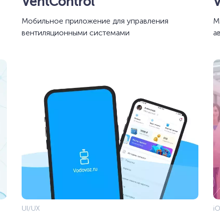
VentControl
Мобильное приложение для управления
М
вентиляционными системами
а
UI/UX
iO