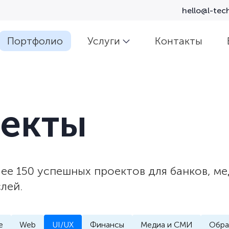
hello@l-tech
Портфолио
Услуги
Контакты
екты
лее 150 успешных проектов для банков, м
лей.
e
Web
UI/UX
Финансы
Медиа и СМИ
Обра