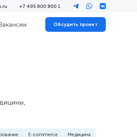
.ru
+7 495 800 800 1
Вакансии
Обсудить проект
едицины,
зование
E-commerce
Медицина