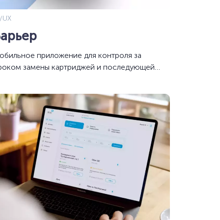
I/UX
Барьер
обильное приложение для контроля за
роком замены картриджей и последующей
окупки фильтров BWT BARRIER