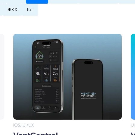
ЖКХ
IoT
iOS, UI/UX
U