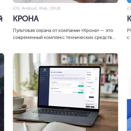
iOS, Android, Web, UI/UX
iO
й
КРОНА
Пультовая охрана от компании «Крона» — это
P
современный комплекс технических средств
с
безопасности с выводом на централизованный
пульт мониторинга и дальнейшим
организованным выездом групп быстрого
реагирования или Росгвардии по сигналам
тревоги с охраняемых объектов.