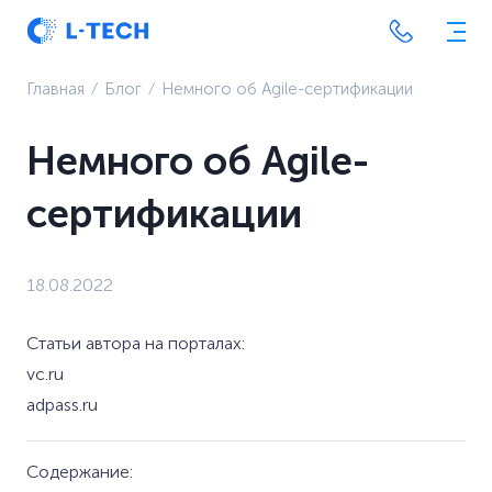
Главная
⁄
Блог
⁄
Немного об Agile-сертификации
Немного об Agile-
сертификации
18.08.2022
Статьи автора на порталах:
vc.ru
adpass.ru
Содержание: