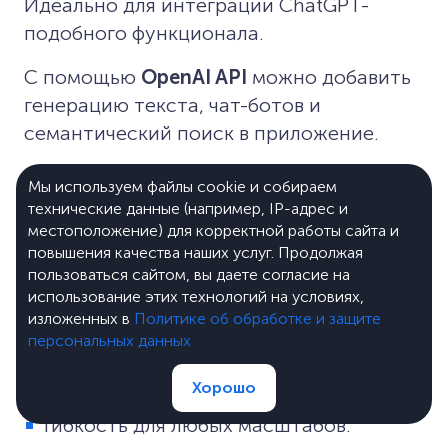
Идеально для интеграции ChatGPT-
подобного функционала.
С помощью
OpenAI API
можно добавить
генерацию текста, чат-ботов и
семантический поиск в приложение.
Ключевые особенности
:
Мы используем файлы cookie и собираем
технические данные (например, IP-адрес и
Генерация и анализ текста (GPT-4o).
местоположение) для корректной работы сайта и
повышения качества наших услуг. Продолжая
Поддержка Python и JavaScript.
пользоваться сайтом, вы даете согласие на
Настройка под свои задачи.
использование этих технологий на условиях,
изложенных в
Политике об обработке и защите
персональных данных
Плюсы
:
Передовые NLP-модели.
Хорошо
Гибкость для любых масштабов.