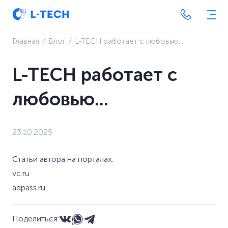
Главная
⁄
Блог
⁄
L-TECH работает с любовью...
L-TECH работает с
любовью...
23.10.2025
Статьи автора на порталах:
vc.ru
adpass.ru
Поделиться: