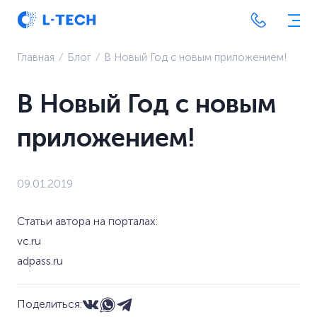
Главная
⁄
Блог
⁄
В Новый Год с новым приложением!
В Новый Год с новым
приложением!
09.01.2019
Статьи автора на порталах:
vc.ru
adpass.ru
Поделиться: