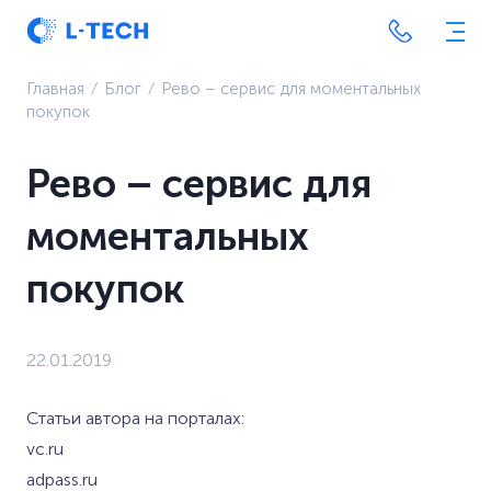
Главная
⁄
Блог
⁄
Рево – сервис для моментальных
покупок
Рево – сервис для
моментальных
покупок
22.01.2019
Статьи автора на порталах:
vc.ru
adpass.ru