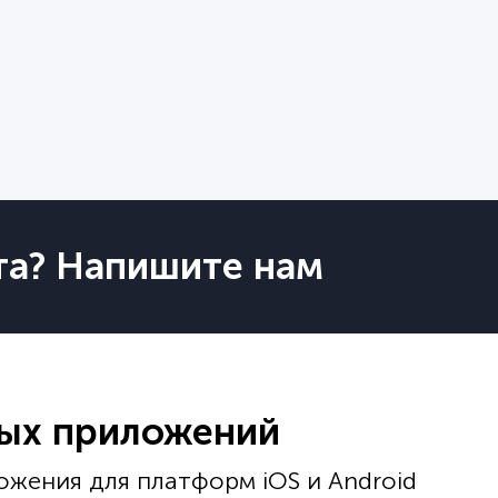
по показателям дизайна и разработки.
та? Напишите нам
ных приложений
жения для платформ iOS и Android