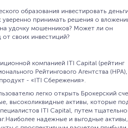
еского образования инвестировать деньги
к уверенно принимать решения о вложении
 на удочку мошенников? Может ли он
 от своих инвестиций?
иционной компанией ITI Capital (рейтинг
онального Рейтингового Агентства (НРА),
родукт - «ITI Сбережения».
льзователю легко открыть Брокерский сче
ые, высоколиквидные активы, которые п
ециалистов ITI Capital, путем тщательно
г.Наиболее надежные и выгодные активы,
укты с проспективным расчетом прибыли,