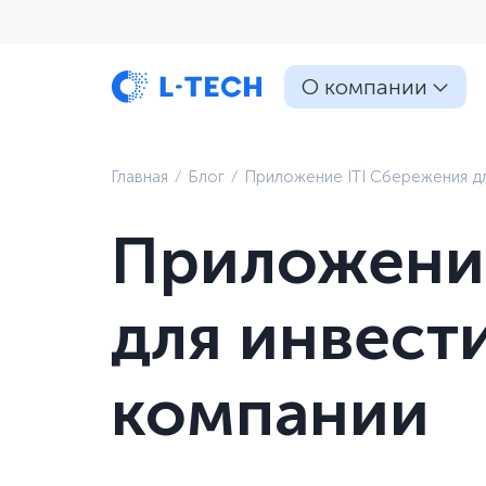
О компании
Главная
⁄
Блог
⁄
Приложение ITI Сбережения д
Приложение
для инвест
компании