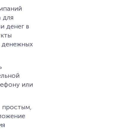
омпаний
 для
и денег в
укты
а денежных
ь
ельной
лефону или
 простым,
иложение
ия