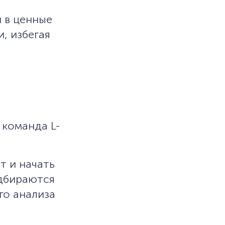
 в ценные
, избегая
 команда L-
т и начать
одбираются
го анализа