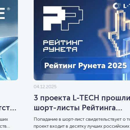
04.12.2025
3 проекта L-TECH прошли
тств
шорт-листы Рейтинга
Рунета-2025
аших
Попадание в шорт-лист свидетельствует о т
ств
проект входит в десятку лучших российских