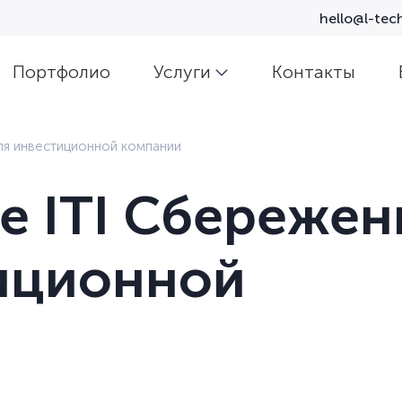
hello@l-tech
Портфолио
Услуги
Контакты
ля инвестиционной компании
 ITI Сбережен
иционной