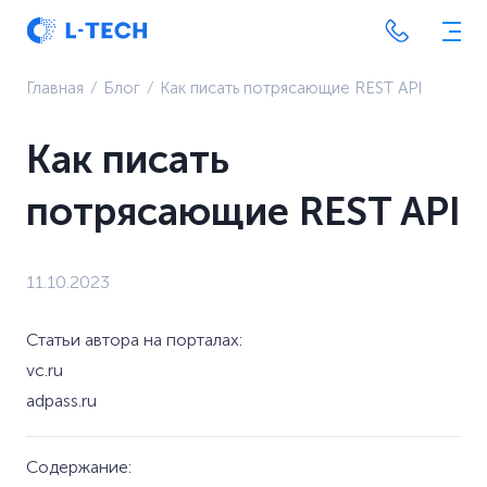
Главная
⁄
Блог
⁄
Как писать потрясающие REST API
Как писать
потрясающие REST API
11.10.2023
Статьи автора на порталах:
vc.ru
adpass.ru
Содержание: