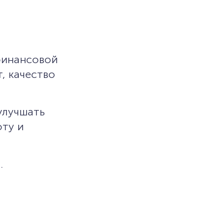
финансовой
, качество
улучшать
оту и
а
.