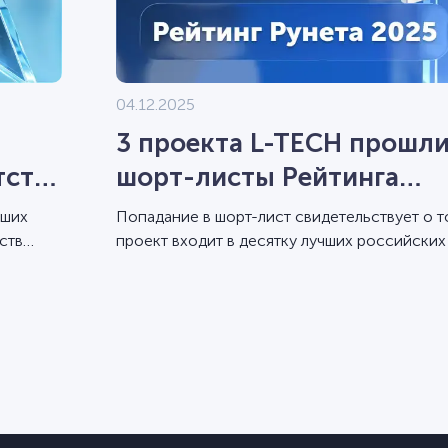
04.12.2025
3 проекта L-TECH прошли
тств
шорт-листы Рейтинга
Рунета-2025
аших
Попадание в шорт-лист свидетельствует о т
ств
проект входит в десятку лучших российских
по показателям дизайна и разработки.