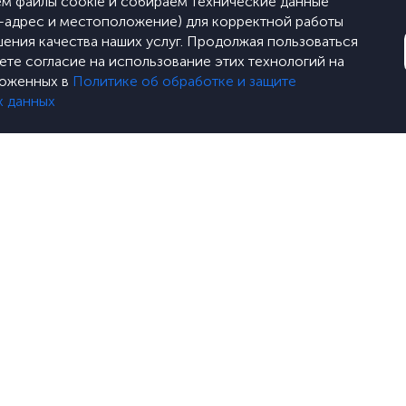
м файлы cookie и собираем технические данные
P-адрес и местоположение) для корректной работы
шения качества наших услуг. Продолжая пользоваться
аете согласие на использование этих технологий на
ложенных в
Политике об обработке и защите
х данных
+7 495 800 800 1
ТЕХ» ИНН 5018193497
85029007140
hello@l-te
2.01
. Москва, пр-кт Мира, д. 102,