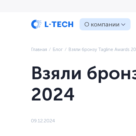
О компании
Главная
⁄
Блог
⁄
Взяли бронзу Tagline Awards 2
Взяли бронз
2024
09.12.2024