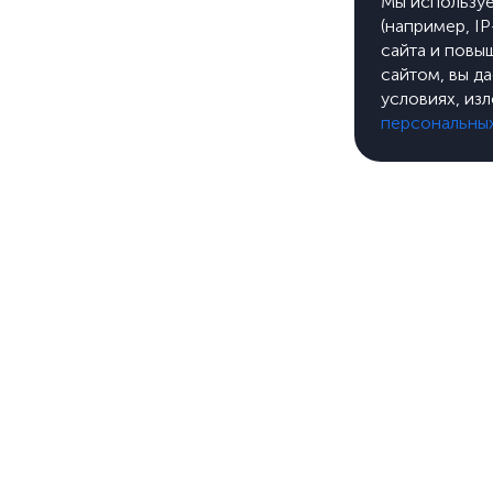
Мы используе
(например, I
сайта и повы
сайтом, вы д
условиях, из
персональны
Услуги
ООО «Л-
ОГРН 11
Портфолио
ОКВЭД 6
Цены
Россия, г
О компании
стр. 34