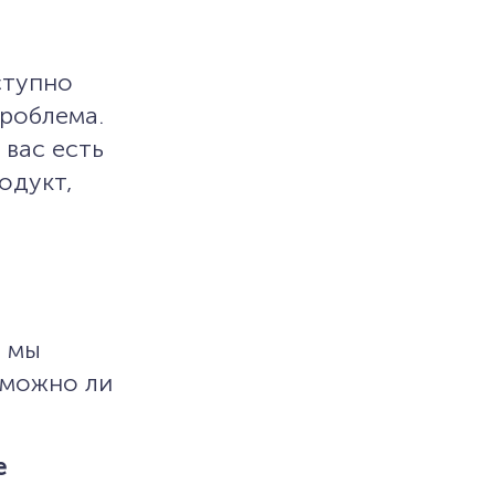
ступно
роблема.
 вас есть
одукт,
е мы
зможно ли
e