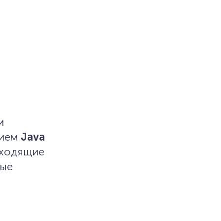
и
нием
Java
дходящие
ные