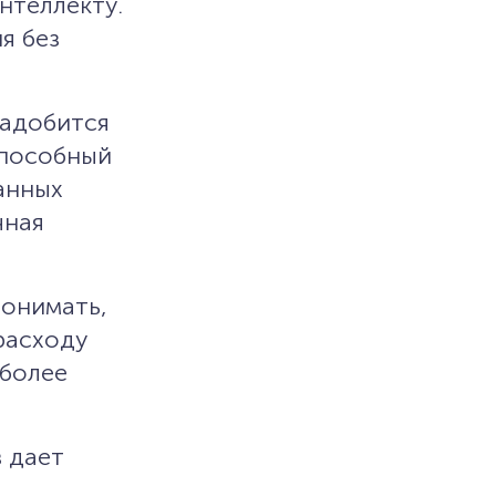
нтеллекту.
я без
надобится
способный
анных
чная
понимать,
расходу
более
 дает