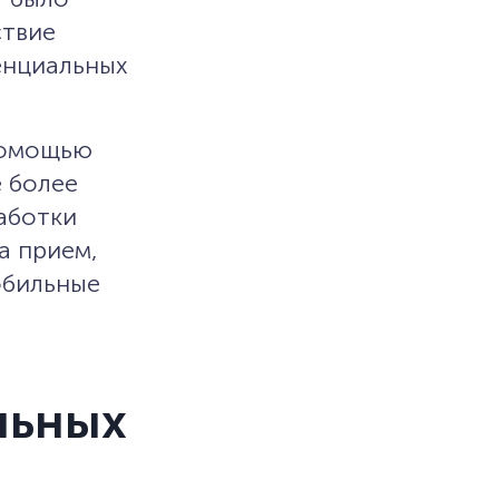
ствие
енциальных
 помощью
 более
аботки
а прием,
обильные
льных