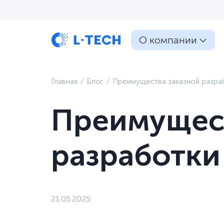
О компании
Главная
⁄
Блог
⁄
Преимущества заказной разра
Преимущест
разработки
21.05.2025