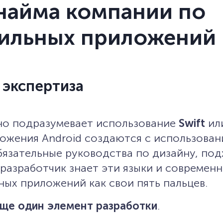
найма компании по
бильных приложений
 экспертиза
но подразумевает использование
Swift
ил
иложения Android создаются с использова
бязательные руководства по дизайну, по
разработчик знает эти языки и современ
ых приложений как свои пять пальцев.
еще один элемент разработки
.