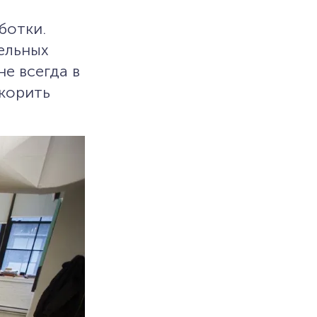
ботки.
ельных
е всегда в
скорить