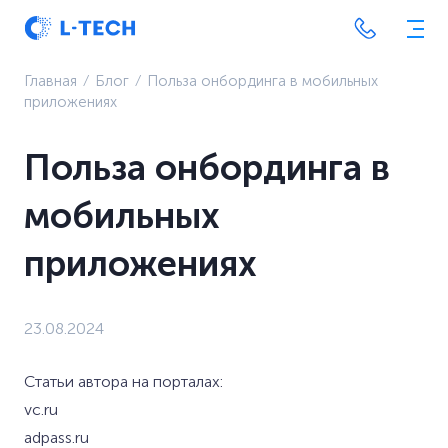
Главная
⁄
Блог
⁄
Польза онбординга в мобильных
приложениях
Польза онбординга в
мобильных
приложениях
23.08.2024
Статьи автора на порталах:
vc.ru
adpass.ru