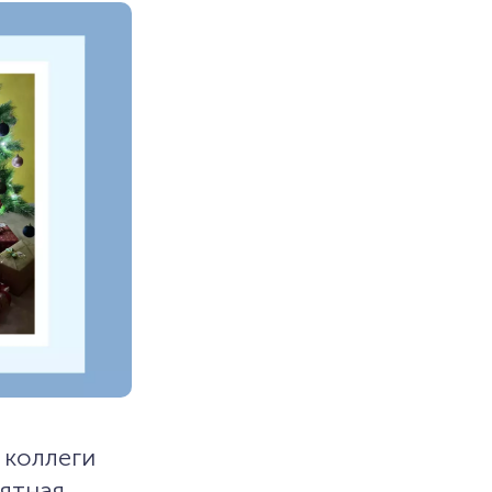
 коллеги
ятная