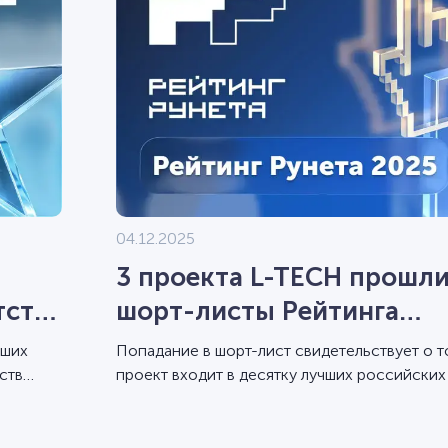
04.12.2025
3 проекта L-TECH прошли
тств
шорт-листы Рейтинга
Рунета-2025
аших
Попадание в шорт-лист свидетельствует о т
ств
проект входит в десятку лучших российских
по показателям дизайна и разработки.