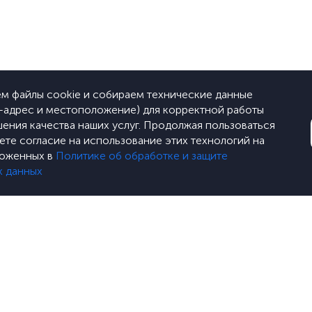
м файлы cookie и собираем технические данные
P-адрес и местоположение) для корректной работы
шения качества наших услуг. Продолжая пользоваться
аете согласие на использование этих технологий на
ложенных в
Политике об обработке и защите
х данных
+7 495 800 800 1
ТЕХ» ИНН 5018193497