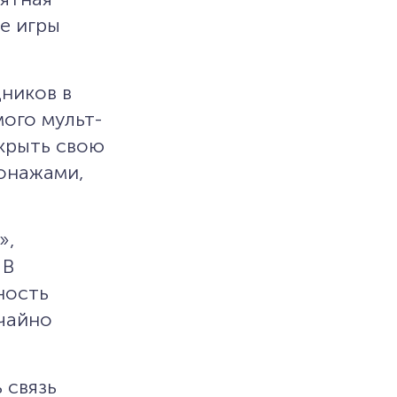
е игры
ников в
ого мульт-
скрыть свою
сонажами,
»,
 В
ность
учайно
 связь