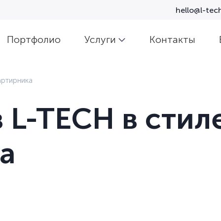
hello@l-tech
Портфолио
Услуги
Контакты
артирника
 L-TECH в стил
а