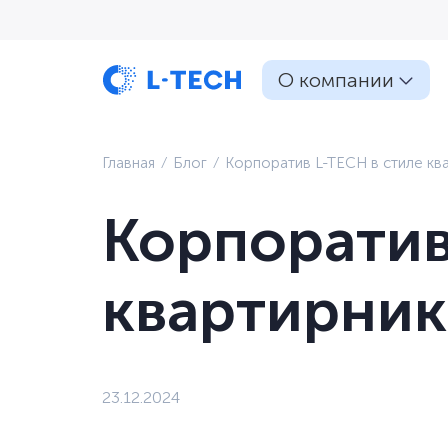
О компании
Главная
⁄
Блог
⁄
Корпоратив L-TECH в стиле кв
Корпоратив
квартирник
23.12.2024