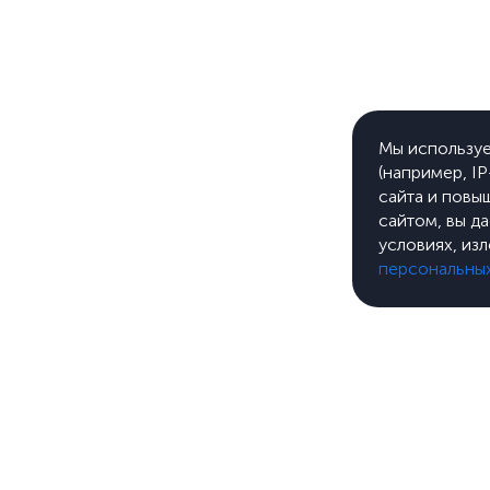
Мы используе
(например, I
сайта и повы
сайтом, вы д
условиях, из
персональны
Услуги
ООО «Л-