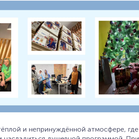
тёплой и непринуждённой атмосфере, где
и насладиться душевной программой. При