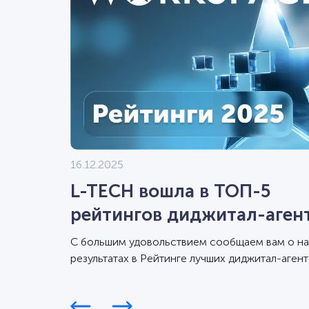
16.12.2025
L-TECH вошла в ТОП-5
рейтингов диджитал-аген
Workspace 2025
С большим удовольствием сообщаем вам о н
результатах в Рейтинге лучших диджитал-агент
Workspace за 2025 год.