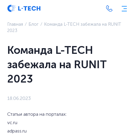
Главная
⁄
Блог
⁄
Команда L-TECH забежала на RUNIT
2023
Команда L-TECH
забежала на RUNIT
2023
18.06.2023
Статьи автора на порталах:
vc.ru
adpass.ru