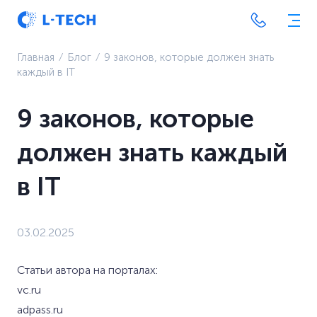
Главная
⁄
Блог
⁄
9 законов, которые должен знать
каждый в IT
9 законов, которые
должен знать каждый
в IT
03.02.2025
Статьи автора на порталах:
vc.ru
adpass.ru